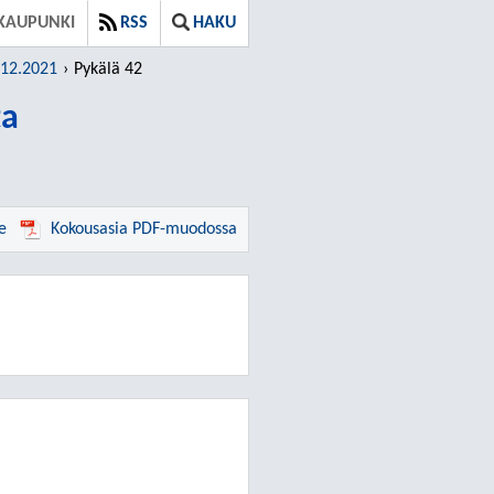
KAUPUNKI
RSS
HAKU
.12.2021
Pykälä 42
ta
e
Kokousasia PDF-muodossa