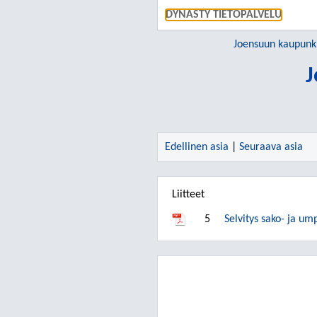
DYNASTY TIETOPALVELU
Joensuun kaupunk
J
Edellinen asia
|
Seuraava asia
Liitteet
5
Selvitys sako- ja u