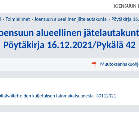
SIIRRY SUORAAN PÄÄSISÄLTÖÖN
JOENSUUN 
i
Toimielimet
Joensuun alueellinen jätelautakunta
Pöytäkirja 16
oensuun alueellinen jätelautakun
Pöytäkirja 16.12.2021/Pykälä 42
Muutoksenhakuohj
mpilaivolietteiden kuljetuksen lainmukaisuudesta_30112021