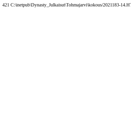
421 C:\inetpub\Dynasty_Julkaisut\Tohmajarvi\kokous/2021183-14.