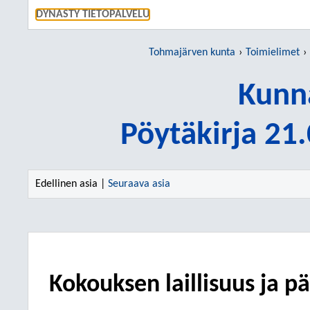
SIIRRY S
DYNASTY TIETOPALVELU
Tohmajärven kunta
Toimielimet
Kunn
Pöytäkirja 21
Edellinen asia |
Seuraava asia
Kokouksen laillisuus ja p